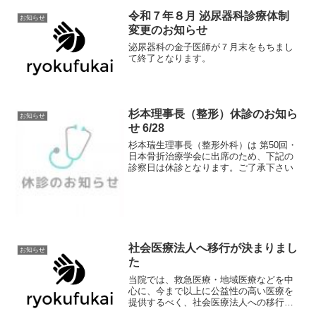
染症増加に対応するため、外来リハビリ
令和７年８月 泌尿器科診療体制
テーションにお越しになる方に...
お知らせ
変更のお知らせ
泌尿器科の金子医師が７月末をもちまし
て終了となります。
杉本理事長（整形）休診のお知ら
お知らせ
せ 6/28
杉本瑞生理事長（整形外科）は 第50回・
日本骨折治療学会に出席のため、下記の
診察日は休診となります。ご了承下さい
社会医療法人へ移行が決まりまし
お知らせ
た
当院では、救急医療・地域医療などを中
心に、今まで以上に公益性の高い医療を
提供するべく、社会医療法人への移行を
検討してきました。社会医療法人とは、