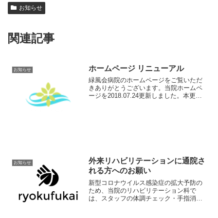
お知らせ
関連記事
ホームページ リニューアル
お知らせ
緑風会病院のホームページをご覧いただ
きありがとうございます。当院ホームペ
ージを2018.07.24更新しました。本更新
は地域住民の皆様への情報発信、地域医
療機関との連携充実等を目的に製作しま
した。今後も、わかりやすく最新の情報
を発信していき...
外来リハビリテーションに通院さ
お知らせ
れる方へのお願い
新型コロナウイルス感染症の拡大予防の
ため、当院のリハビリテーション科で
は、スタッフの体調チェック・手指消
毒・部屋の定期的な換気など、できうる
対策を行っております。大阪府内での感