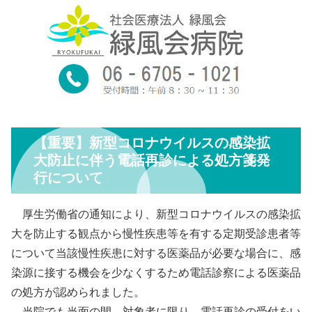
06-
受
8：
TEL.
付
30～
時
6705-
11：
間
30
1021
診
9：
療
00～
【重要】新型コロナウイルスの感染拡
〒547-0034
時
大防止に伴う電話再診による処方箋発
12：
大阪市平野区
間
行について
00
背戸口１丁目
１８番１３号
厚生労働省の通知により、新型コロナウイルスの感染拡
大を防止する観点から慢性疾患等を有する定期受診患者等
について当該慢性疾患に対する医薬品が必要な場合に、感
染源に接する機会を少なくするため電話診察による医薬品
の処方が認められました。
当院でも当面の間、対象者に限り、電話再診の受付をい