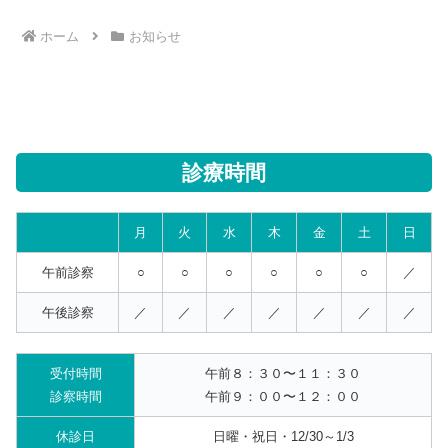
ホーム
お知らせ
診療時間
月
火
水
木
金
土
日
午前診察
○
○
○
○
○
○
／
午後診察
／
／
／
／
／
／
／
受付時間
午前８：３０〜１１：３０
診察時間
午前９：００〜１２：００
休診日
日曜・祝日・12/30～1/3