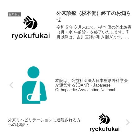
医療の非営利性を保ったまま、経営の透
明化と効率化、また地域医療の安定化を
外来診療（杉本侃）終了のお知ら
目指すために制度化された...
お知らせ
せ
令和 6 年 6 月末にて、杉本 侃の外来診療
（月・水 午前診）を終了いたします。7
月以降は、吉川医師が引き継ぎます。患
者様には、大変ご迷惑をおかけします
が、何卒ご理解いただきますようお願い
申し上げます。
本院は、公益社団法人日本整形外科学会
が運営するJOANR（Japanese
Orthopaedic Association National
Registry）の登録医療機関です。
外来リハビリテーションに通院される方
へのお願い