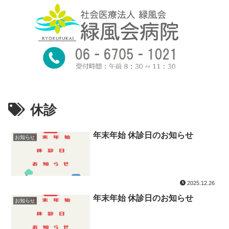
06-
受
8：
TEL.
付
30～
時
6705-
11：
間
30
1021
診
9：
療
00～
休診
〒547-0034
時
12：
大阪市平野区
間
年末年始 休診日のお知らせ
00
お知らせ
背戸口１丁目
１８番１３号
2025.12.26
年末年始 休診日のお知らせ
お知らせ