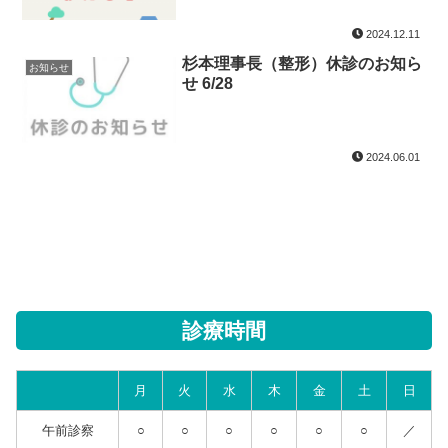
2024.12.11
杉本理事長（整形）休診のお知ら
お知らせ
せ 6/28
2024.06.01
診療時間
月
火
水
木
金
土
日
午前診察
○
○
○
○
○
○
／