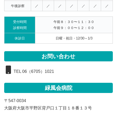
午後診察
／
／
／
／
／
／
／
受付時間
午前８：３０〜１１：３０
診察時間
午前９：００〜１２：００
休診日
日曜・祝日・12/30～1/3
お問い合わせ
TEL 06（6705）1021
緑風会病院
〒547-0034
大阪府大阪市平野区背戸口１丁目１８番１３号